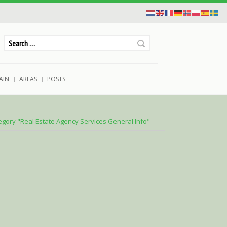
AIN
AREAS
POSTS
egory "Real Estate Agency Services General Info"