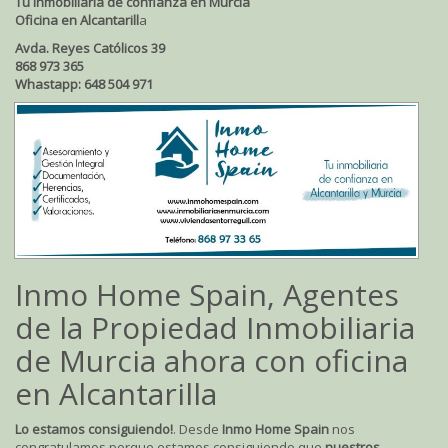
Tu inmobiliaria de confianza en Murcia
Oficina en Alcantarill
a
Avda. Reyes Católicos 39
868 973 365
Whastapp: 648 504 971
Inmo Home Spain, Agentes
de la Propiedad Inmobiliaria
de Murcia ahora con oficina
en Alcantarilla
Lo estamos consiguiendo!
. Desde
Inmo Home Spain
nos
congratulamos porque estamos consiguiendo que
nuestros