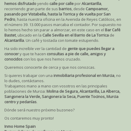
hemos disfrutado
yendo
calle por calle
por
Alcantarilla
,
recorriendo gran parte de sus
barrios
, desde
Campoamor,
pasando por Vistabella, hasta la Torrica y de vuelta por San
Pedro
, hasta nuestra oficina en la Avenida de Reyes Católicos, en
el número 39. 13.000 pasos marcaba el contador. Por supuesto no
lo hemos hecho sin parar a almorzar, en este caso en el
Bar Café
Bastet
, ubicado en la
Calle Sevilla en el Barrio de La Torrica
de
Alcantarilla
. Un café y tostada con tomate estupendo.
Ha sido increíble ver la cantidad de
gente que puedes llegar a
conocer
y que te hacen
consultas a pie de calle, amigos y
conocidos
con los que nos hemos cruzado.
Queremos conocerte de cerca y que nos conozcas.
Si quieres trabajar con una
inmobiliaria profesional en Murcia
, no
lo dudes, contáctanos.
Trabajamos mano a mano con vosotros en las principales
poblaciones de Murcia:
Molina de Segura, Alcantarilla, La Alberca,
Sangonera la Verde, Sangonera la Seca, Puente Tocinos, Murcia
centro y pedanías
.
Dónde será nuestro próximo buzoneo?
Os contaremos muy pronto!
Inmo Home Spain