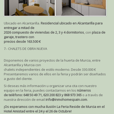
Ubicado en Alcantarilla.
Residencial ubicado en Alcantarilla para
entregar a mitad de
2026 compuesto de viviendas de 2, 3 y 4 dormitorios
, con
plaza de
garaje, trastero con
precios desde 163.500 €
7.- CHALETS DE OBRA NUEVA
Disponemos de varios proyectos de la huerta de Murcia, entre
Alcantarilla y Murcia con
chalets independientes de estilo moderno. Desde 330.000 €
Presentaremos varios de ellos en la feria y podrán ser diseñados
a gusto del cliente.
Si deseas más información u organizar una cita con nuestro
equipo en la feria, puedes contactarnos en los
números
de
teléfono: 648 50 49 71, 620 200 823 y 868 973 365
o a través de
nuestra dirección de email
info@inmohomespain.com
.
¡Os esperamos con mucha ilusión La Feria Reside de Murcia en el
Hotel Amistad entre el 24 y el 26 de Octubre!