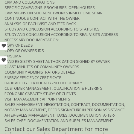
CRM AND COLLABORATIONS
SPECIFIC CAMPAIGNS: BROCHURES, OPEN HOUSES
CAMPAIGNS ON SOCIAL NETWORKS INMO HOME SPAIN
CONTINUOUS CONTACT WITH THE OWNER
ANALYSIS OF EACH VISIT AND FEED BACK
STUDY AND CONCLUSION ACCORDING TO STATISTICS
STUDY AND CONCLUSION ACCORDING TO REAL VISITS ADDRESS
NECESSARY DOCUMENTATION:
COPY OF DEEDS
COPY OF OWNERS IDS
IBI/SUMA
LAND REGISTRY SHEET AUTHORIZATION SIGNED BY OWNER
2 LAST MINUTES OF COMMUNITY OWNERS
COMMUNITY ADMINISTRATORS DETAILS
ENERGY EFFICIENCY CERTIFICATE
HABITABILITY CERTIFICATE/2ND OCCUPANCY
CUSTOMER MANAGEMENT, QUALIFICATION & FILTERING
ECONOMIC CAPACITY STUDY OF CLIENTS
VISIT MANAGEMENT: APPOINTMENTS
SALES MANAGEMENT: NEGOTIATION, CONTRACT, DOCUMENTATION,
NOTARY MANAGEMENT, DEEDS SIGNATURE IN PERSON ASSISTANCE
AFTER-SALES MANAGEMENT: TAXES, DOCUMENTATION, AFTER-
SALES CARE, DOCUMENTATION AND SUPPLIES MANAGEMENT
Contact our Sales Department for more